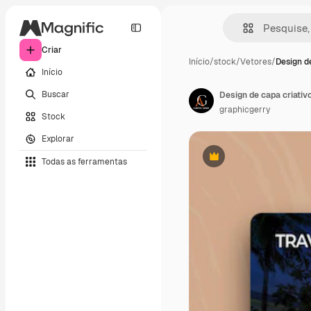
Criar
Início
/
stock
/
Vetores
/
Design d
Início
Buscar
Design de capa criativo
graphicgerry
Stock
Explorar
Todas as ferramentas
Premium