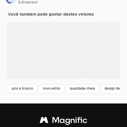
BJEvabrand
Você também pode gostar destes vetores
azul e branco
novo estilo
qualidade cheia
design de car