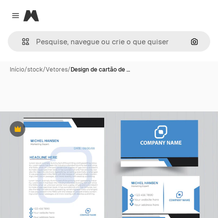
Magnific
Close menu
Pesqui
Início
/
stock
/
Vetores
/
Design de cartão de …
Premium