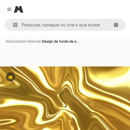
Magnific
Close menu
Pesqui
Início
/
stock
/
Vetores
/
Design de fundo de o…
Premium