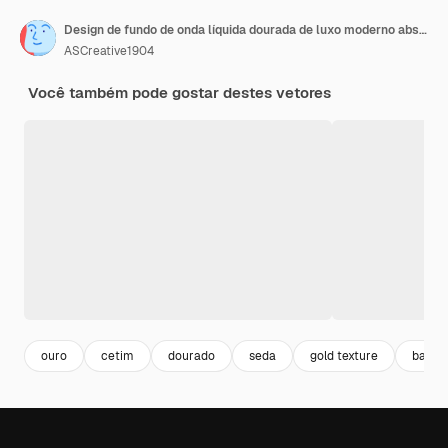
Design de fundo de onda líquida dourada de luxo moderno abstrato
ASCreative1904
Você também pode gostar destes vetores
ouro
cetim
dourado
seda
gold texture
backg