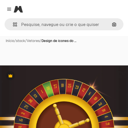
Magnific
Close menu
Pesqui
Início
/
stock
/
Vetores
/
Design de ícones do …
Premium