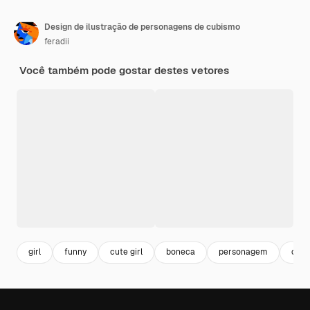
Design de ilustração de personagens de cubismo
feradii
Você também pode gostar destes vetores
girl
funny
cute girl
boneca
personagem
char