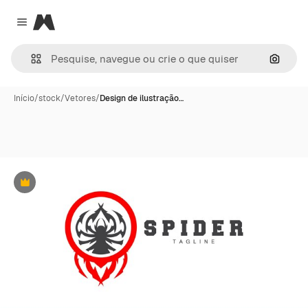
Magnific
Close menu
Pesqui
Início
/
stock
/
Vetores
/
Design de ilustração…
Premium