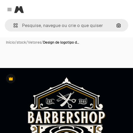
Magnific
Close menu
Pesqui
Início
/
stock
/
Vetores
/
Design de logotipo d…
Premium