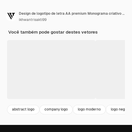
Design de logotipo de letra AA premium Monograma criativo de triângulo de luxo
ikhwantrisakti99
Você também pode gostar destes vetores
abstract logo
company logo
logo moderno
logo negocio