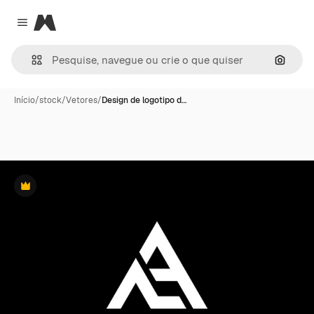
Magnific
Close menu
Pesqui
Início
/
stock
/
Vetores
/
Design de logotipo d…
Premium