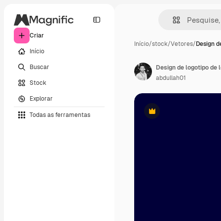
Criar
Início
/
stock
/
Vetores
/
Design d
Início
Buscar
Design de logotipo de 
abdullah01
Stock
Explorar
Todas as ferramentas
Premium