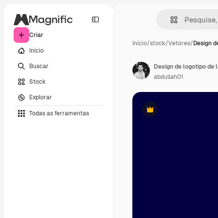
Criar
Início
/
stock
/
Vetores
/
Design d
Início
Buscar
Design de logotipo de 
abdullah01
Stock
Explorar
Todas as ferramentas
Premium