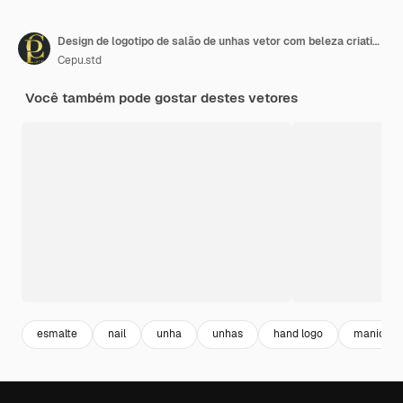
Design de logotipo de salão de unhas vetor com beleza criativa de esmalte de unhas
Cepu.std
Você também pode gostar destes vetores
esmalte
nail
unha
unhas
hand logo
manicure