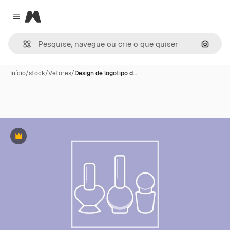
Magnific
Close menu
Pesqui
Início
/
stock
/
Vetores
/
Design de logotipo d…
Premium