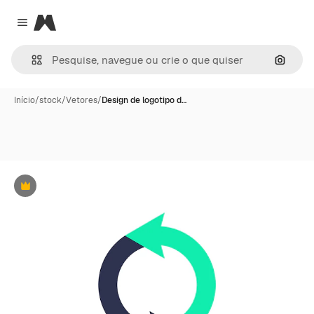
Magnific
Close menu
Pesqui
Início
/
stock
/
Vetores
/
Design de logotipo d…
Premium