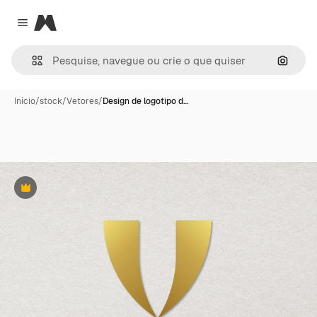
Magnific
Close menu
Pesqui
Início
/
stock
/
Vetores
/
Design de logotipo d…
Premium