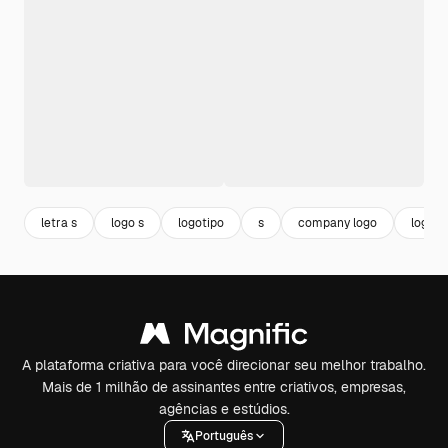
letra s
logo s
logotipo
s
company logo
logo 
A plataforma criativa para você direcionar seu melhor trabalho.
Mais de 1 milhão de assinantes entre criativos, empresas,
agências e estúdios.
Português