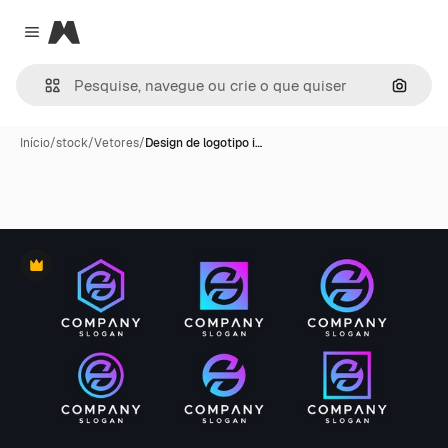
Magnific
Close menu
Pesqui
Início
/
stock
/
Vetores
/
Design de logotipo i…
Premium