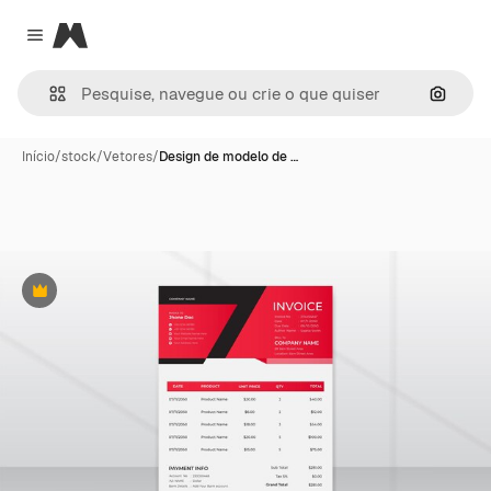
Magnific
Close menu
Pesqui
Início
/
stock
/
Vetores
/
Design de modelo de …
Premium