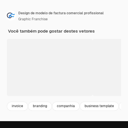
Design de modelo de factura comercial profissional
Graphic Franchise
Você também pode gostar destes vetores
invoice
branding
companhia
business template
ta