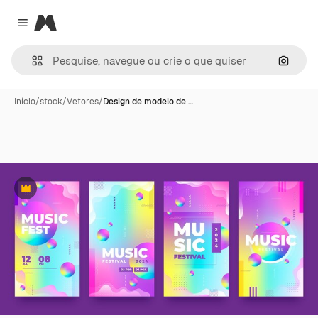
Magnific
Close menu
Pesqui
Início
/
stock
/
Vetores
/
Design de modelo de …
Premium