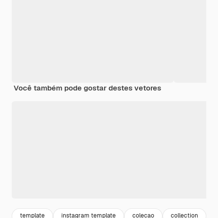
Você também pode gostar destes vetores
template
instagram template
colecao
collection
r