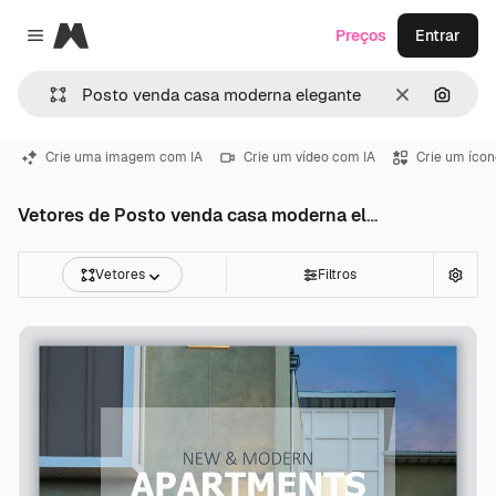
Magnific
Preços
Entrar
Close menu
Limpar
Pesqui
Crie uma imagem com IA
Crie um vídeo com IA
Crie um ícon
Vetores de Posto venda casa moderna elegante
Vetores
Filtros