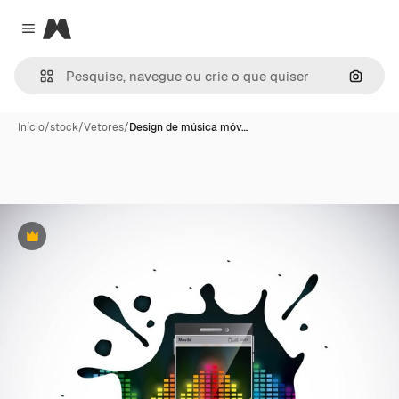
Magnific
Close menu
Pesqui
Início
/
stock
/
Vetores
/
Design de música móv…
Premium