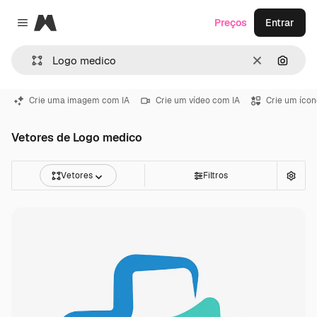
Magnific
Preços
Entrar
Close menu
Limpar
Pesqui
Crie uma imagem com IA
Crie um vídeo com IA
Crie um ícon
Vetores de Logo medico
Vetores
Filtros