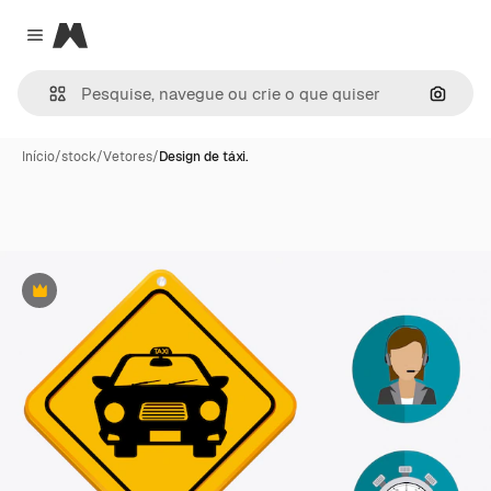
Magnific
Close menu
Pesqui
Início
/
stock
/
Vetores
/
Design de táxi.
Premium