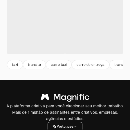
taxi
transito
carro taxi
carro de entrega
transpor
A plataforma criativa para você direcionar seu melhor trabalho.
Mais de 1 milhão de assinantes entre criativos, empresas,
agências e estúdios.
Português