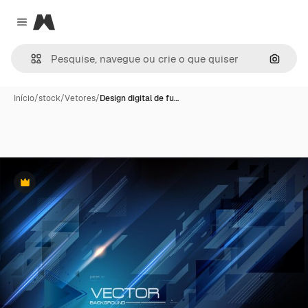
Magnific
Close menu
Pesqui
Início
/
stock
/
Vetores
/
Design digital de fu…
Premium