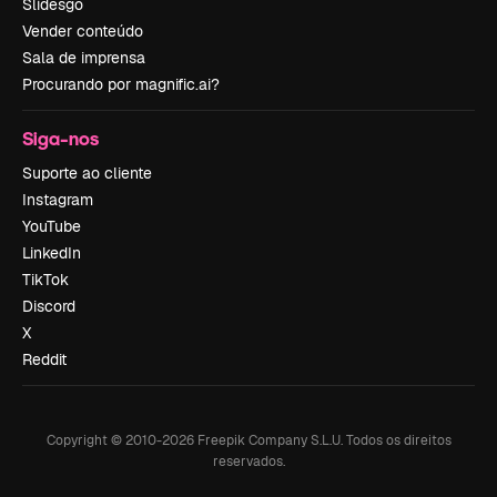
Slidesgo
Vender conteúdo
Sala de imprensa
Procurando por magnific.ai?
Siga-nos
Suporte ao cliente
Instagram
YouTube
LinkedIn
TikTok
Discord
X
Reddit
Copyright © 2010-
2026
Freepik Company S.L.U.
Todos os direitos
reservados
.