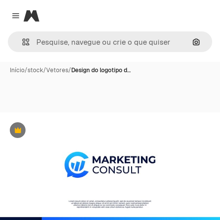
Magnific
Close menu
Pesqui
Início
/
stock
/
Vetores
/
Design do logotipo d…
Premium