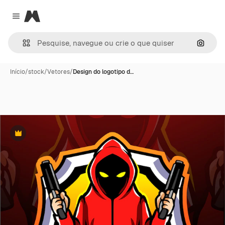
Magnific
Close menu
Pesqui
Início
/
stock
/
Vetores
/
Design do logotipo d…
Premium