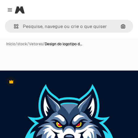
Magnific
Close menu
Pesqui
Início
/
stock
/
Vetores
/
Design do logotipo d…
Premium