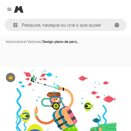
Magnific
Close menu
Pesqui
Início
/
stock
/
Vetores
/
Design plano de pers…
Premium