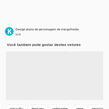
Design plano de personagem de mergulhador
kit8
Você também pode gostar destes vetores
mergulho
deep sea
underwater
peixe
personagem