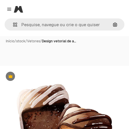
Magnific
Close menu
Pesqui
Início
/
stock
/
Vetores
/
Design vetorial de a…
Premium