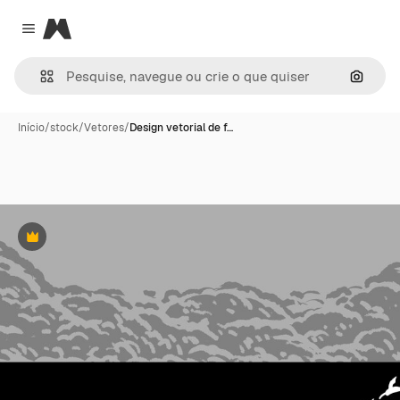
Magnific
Close menu
Pesqui
Início
/
stock
/
Vetores
/
Design vetorial de f…
Premium