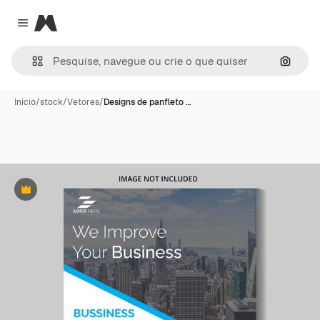
Magnific
Close menu
Pesqui
Início
/
stock
/
Vetores
/
Designs de panfleto …
Premium