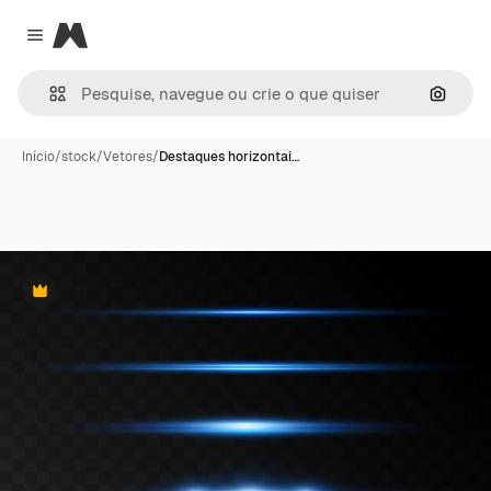
Magnific
Close menu
Pesqui
Início
/
stock
/
Vetores
/
Destaques horizontai…
Premium