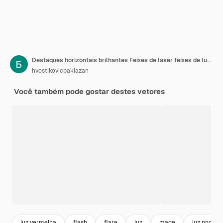
Destaques horizontais brilhantes Feixes de laser feixes de luz horizontais Lindas rajadas de luz PNG
hvostikovicbaklazan
Você também pode gostar destes vetores
luz vermelha
flash
flare
luz
mage
luz png