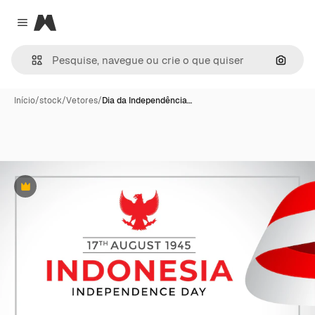
Magnific
Close menu
Pesqui
Início
/
stock
/
Vetores
/
Dia da Independência…
Premium