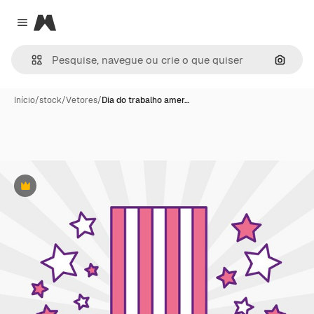
Magnific
Close menu
Pesqui
Início
/
stock
/
Vetores
/
Dia do trabalho amer…
Premium