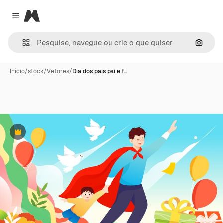
Magnific
Close menu
Pesqui
Início
/
stock
/
Vetores
/
Dia dos pais pai e f…
Premium