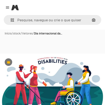
Magnific
Close menu
Pesqui
Início
/
stock
/
Vetores
/
Dia internacional da…
Premium