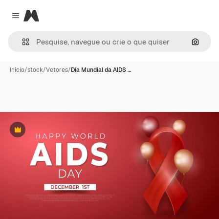
Magnific
Close menu
Pesqui
Início
/
stock
/
Vetores
/
Dia Mundial da AIDS …
Premium