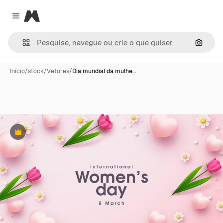
Magnific
Close menu
Pesqui
Início
/
stock
/
Vetores
/
Dia mundial da mulhe…
Premium