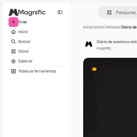
Criar
Início
/
stock
/
Vetores
/
Diário d
Início
Buscar
Diário de aventura vin
magnific
Stock
Explorar
Todas as ferramentas
Premium