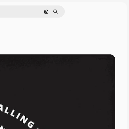
Pesquisar por imagem
Buscar