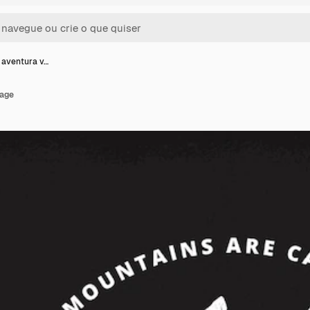
e aventura v…
tage