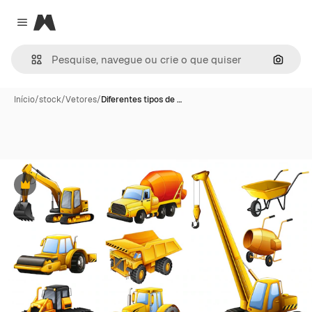
Magnific
Close menu
Pesqui
Início
/
stock
/
Vetores
/
Diferentes tipos de …
Premium