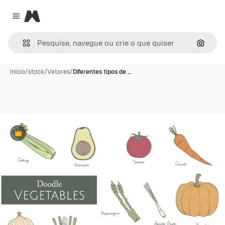
Magnific
Close menu
Pesqui
Início
/
stock
/
Vetores
/
Diferentes tipos de …
Premium