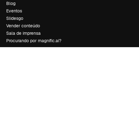
Blog
Eventos
Slidesgo
Vender conteúdo
Sala de imprensa
Procurando por magnific.ai?
Siga-nos
Suporte ao cliente
Instagram
YouTube
LinkedIn
TikTok
Discord
X
Reddit