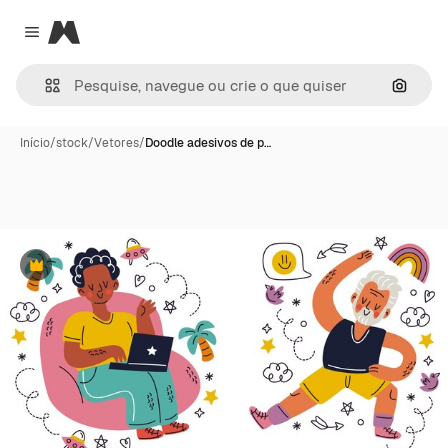
Magnific
Close menu
Pesqui
Início
/
stock
/
Vetores
/
Doodle adesivos de p…
Premium