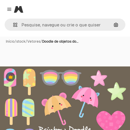
Magnific
Close menu
Pesqui
Início
/
stock
/
Vetores
/
Doodle de objetos do…
Premium