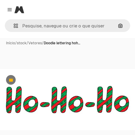
Magnific
Close menu
Pesqui
Início
/
stock
/
Vetores
/
Doodle lettering hoh…
Premium