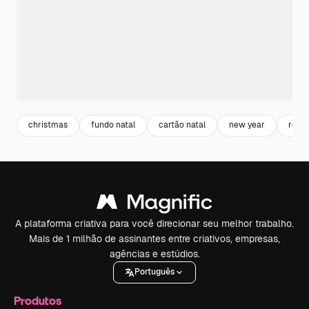
christmas
fundo natal
cartão natal
new year
revei
A plataforma criativa para você direcionar seu melhor trabalho.
Mais de 1 milhão de assinantes entre criativos, empresas,
agências e estúdios.
Português
Produtos