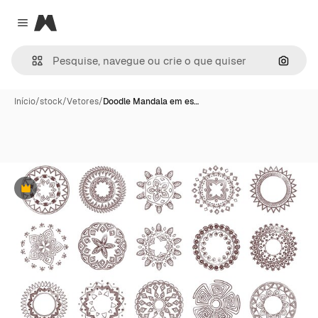
Magnific
Close menu
Pesqui
Início
/
stock
/
Vetores
/
Doodle Mandala em es…
Premium