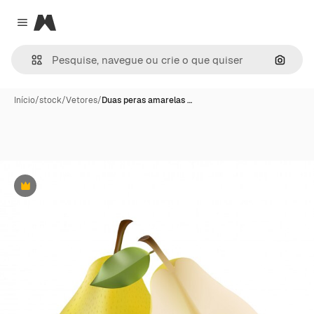
Magnific
Close menu
Pesqui
Início
/
stock
/
Vetores
/
Duas peras amarelas …
Premium