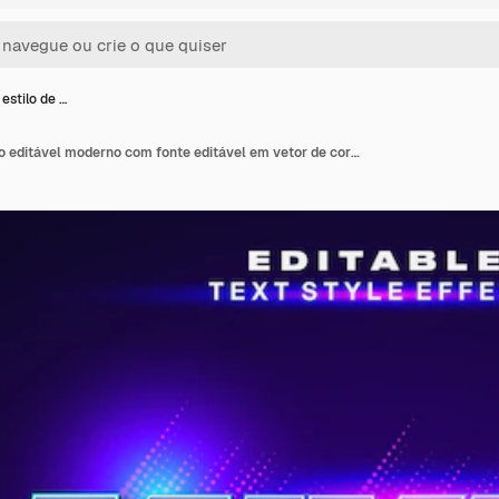
 estilo de …
Efeito de estilo de texto editável moderno com fonte editável em vetor de cores brilhantes e brilhantes