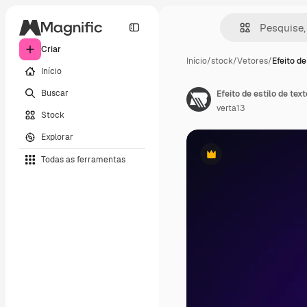
Criar
Início
/
stock
/
Vetores
/
Efeito de
Início
Buscar
verta13
Stock
Explorar
Todas as ferramentas
Premium