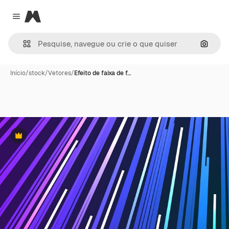
Magnific
Close menu
Pesqui
Início
/
stock
/
Vetores
/
Efeito de faixa de f…
Premium