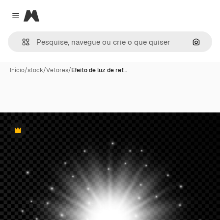
Magnific
Close menu
Pesqui
Início
/
stock
/
Vetores
/
Efeito de luz de ref…
Premium