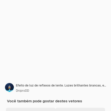
Efeito de luz de reflexos de lente. Luzes brilhantes brancas, efeitos starburst com brilhos em um fundo transparente. Ilustração vetorial
DniproDD
Você também pode gostar destes vetores