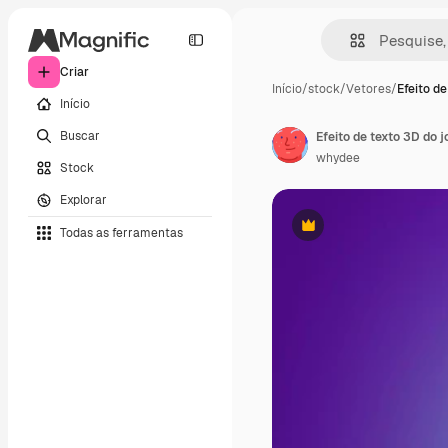
Criar
Início
/
stock
/
Vetores
/
Efeito de
Início
Buscar
Efeito de texto 3D do 
whydee
Stock
Explorar
Todas as ferramentas
Premium