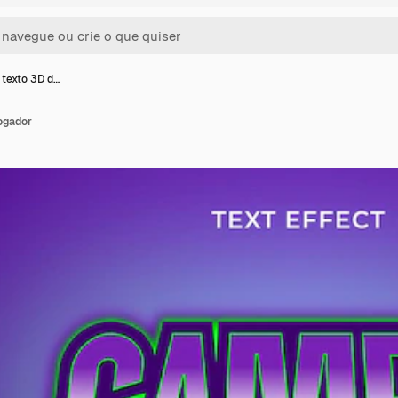
 texto 3D d…
jogador