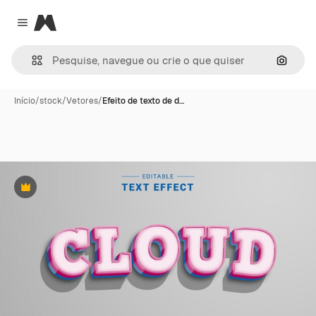
Magnific
Close menu
Pesqui
Início
/
stock
/
Vetores
/
Efeito de texto de d…
Premium