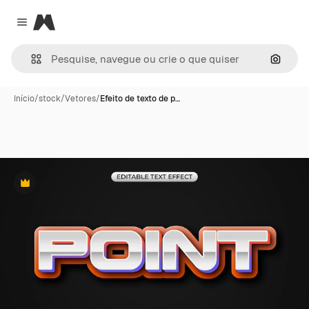
Magnific
Close menu
Pesqui
Início
/
stock
/
Vetores
/
Efeito de texto de p…
Premium