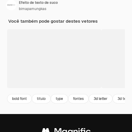
Efeito de texto de suco
bimapamungkas
Você também pode gostar destes vetores
bold font
titulo
type
fontes
3d letter
3d texto