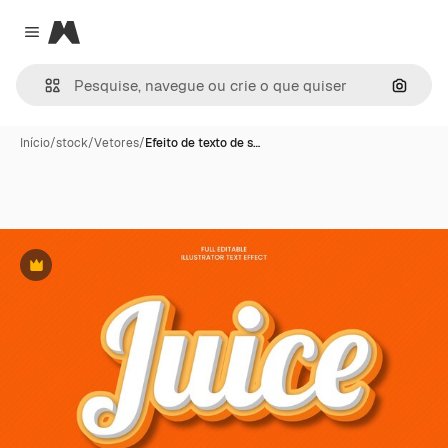
Magnific
Close menu
Pesqui
Início
/
stock
/
Vetores
/
Efeito de texto de s…
Premium